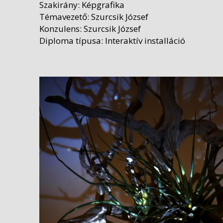
Szakirány: Képgrafika
Témavezető: Szurcsik József
Konzulens: Szurcsik József
Diploma típusa: Interaktív installáció