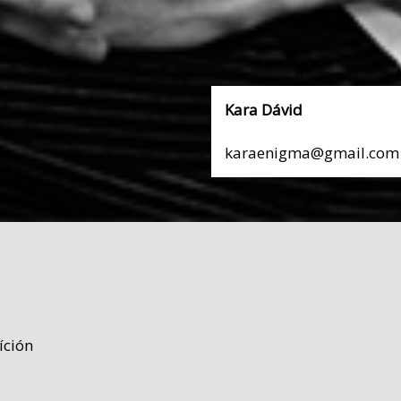
Kara Dávid
karaenigma@gmail.com
íción