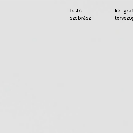
festő
képgraf
szobrász
tervező