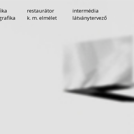
ika
restaurátor
intermédia
grafika
k. m. elmélet
látványtervező