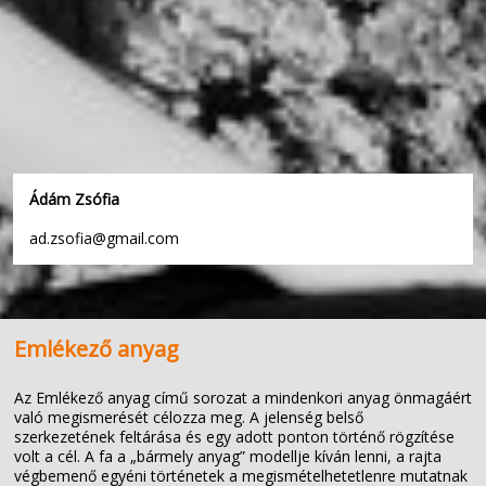
Ádám Zsófia
ad.zsofia@gmail.com
Emlékező anyag
Az Emlékező anyag című sorozat a mindenkori anyag önmagáért
való megismerését célozza meg. A jelenség belső
szerkezetének feltárása és egy adott ponton történő rögzítése
volt a cél. A fa a „bármely anyag” modellje kíván lenni, a rajta
végbemenő egyéni történetek a megismételhetetlenre mutatnak